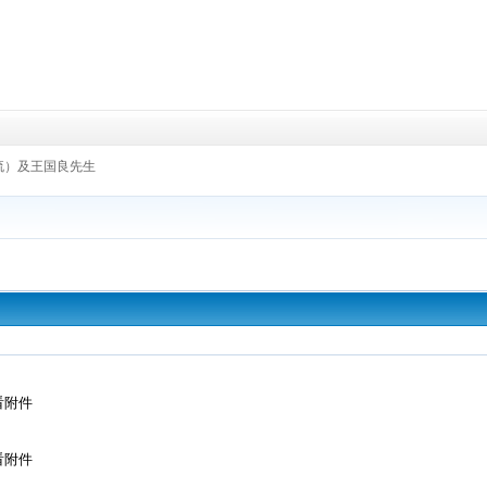
物流）及王国良先生
看附件
看附件