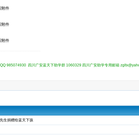
看附件
看附件
看附件
985074930 四川广安蓝天下助学群 1060329 四川广安助学专用邮箱 zgltx@yah
国良先生捐赠给蓝天下孩