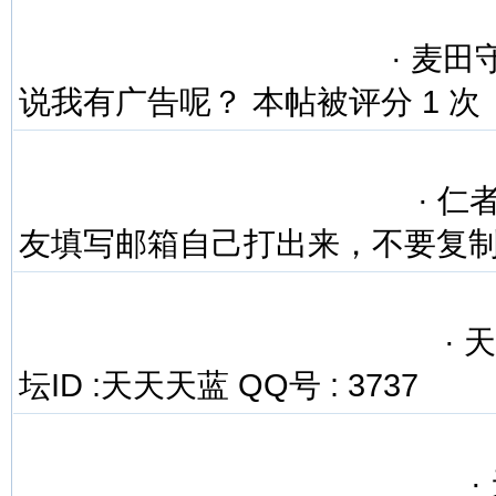
·
麦田守望
说我有广告呢？ 本帖被评分 1 次
·
仁者无
友填写邮箱自己打出来，不要复
·
天天
坛ID :天天天蓝 QQ号 : 3737
·