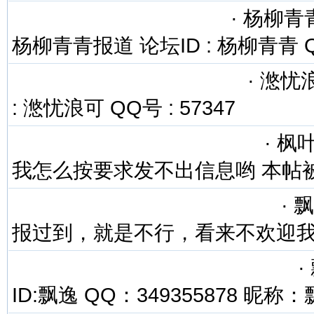
·
杨柳青青 2
杨柳青青报道 论坛ID : 杨柳青青 
·
滺忧浪可
: 滺忧浪可 QQ号 : 57347
·
枫叶 
我怎么按要求发不出信息哟 本帖
·
飘逸
报过到，就是不行，看来不欢迎
·
ID:飘逸 QQ：349355878 昵称：