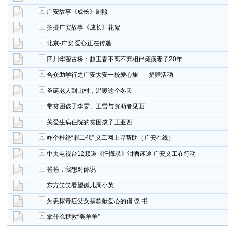
广安故事《成长》剧照
拍摄广安故事《成长》花絮
北京-广安 爱心正在传递
四川华蓥古桥：赵玉春不离不弃相伴瘫痪妻子20年
合众助学行之广安大安一校爱心旅-----捐赠活动
圣诞老人到山村，温暖这个冬天
带贫困孩子李雯、王雪与资助者见面
关爱生病住院的贫困孩子王亚西
咋个杜绝“罪二代” 义工网上寻帮助（广安在线）
中央电视台12频道《忏悔录》泪洒迷途 广安义工在行动
爸爸，我想对你说
东方笑笑看望孤儿周小英
为患尿毒症父女捐款献爱心的倡 议 书
拿什么拯救“美羊羊”