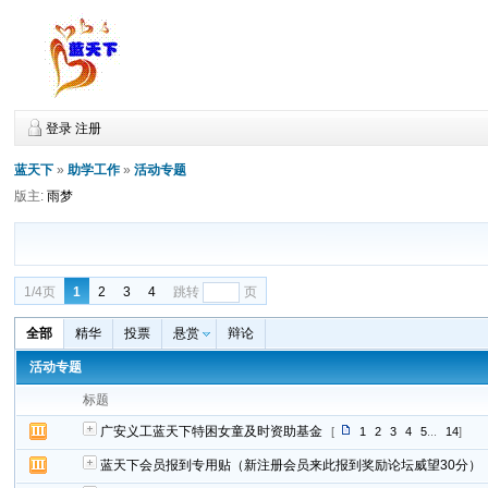
登录
注册
蓝天下
»
助学工作
»
活动专题
版主:
雨梦
1/4页
1
2
3
4
跳转
页
全部
精华
投票
悬赏
辩论
活动专题
标题
广安义工蓝天下特困女童及时资助基金
[
1
2
3
4
5
...
14
]
蓝天下会员报到专用贴（新注册会员来此报到奖励论坛威望30分）