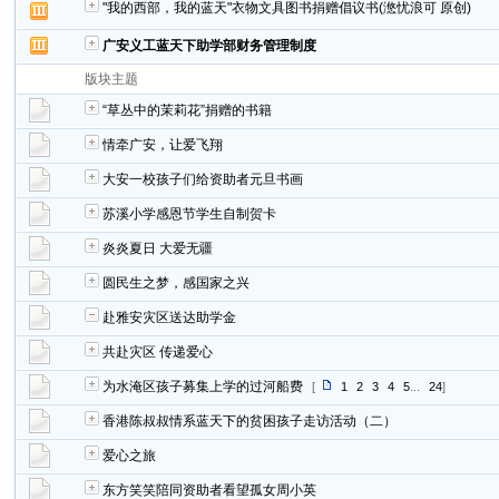
"我的西部，我的蓝天"衣物文具图书捐赠倡议书(滺忧浪可 原创)
广安义工蓝天下助学部财务管理制度
版块主题
“草丛中的茉莉花”捐赠的书籍
情牵广安，让爱飞翔
大安一校孩子们给资助者元旦书画
苏溪小学感恩节学生自制贺卡
炎炎夏日 大爱无疆
圆民生之梦，感国家之兴
赴雅安灾区送达助学金
共赴灾区 传递爱心
为水淹区孩子募集上学的过河船费
[
1
2
3
4
5
...
24
]
香港陈叔叔情系蓝天下的贫困孩子走访活动（二）
爱心之旅
东方笑笑陪同资助者看望孤女周小英